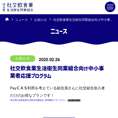
コ
ン
テ
ン
ツ
へ
ス
キ
ニュース
お知らせ
社交飲食業生活衛生同業組合向け中小事業者応援プログラム
ッ
プ
ニュース
お知らせ
2025.02.26
社交飲食業生活衛生同業組合向け中小事
業者応援プログラム
PayＣＡＳ利用を考えている組合員さんに社交組合加入者
だけのお得なプランです！
埼玉県社交飲食業生活衛生同業組合_SMB相対プランチラシ
ダウンロード