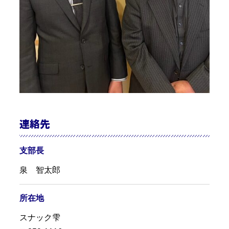
連絡先
支部長
泉 智太郎
所在地
スナック雫