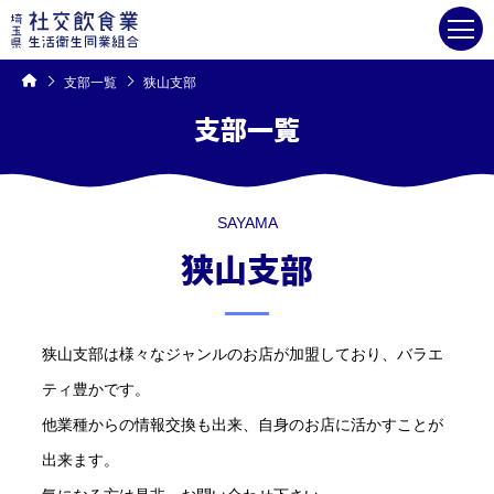
コ
ン
テ
ン
ツ
へ
ス
キ
支部一覧
狭山支部
ッ
プ
支部一覧
SAYAMA
狭山支部
狭山支部は様々なジャンルのお店が加盟しており、バラエ
ティ豊かです。
他業種からの情報交換も出来、自身のお店に活かすことが
出来ます。