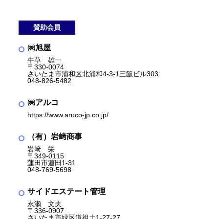
賛助会員
㈱旭屋
牛草 雄一
〒330-0074
さいたま市浦和区北浦和4-3-1三飯ビル303
048-826-5482
㈱アルコ
https://www.aruco-jp.co.jp/
（有）岩﨑商事
岩﨑 栄
〒349-0115
蓮田市蓮田1-31
048-769-5698
サイドエステート管理
永瀬 文夫
〒336-0907
さいたま市緑区道祖土1-27-27