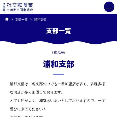
コ
ン
テ
ン
ツ
へ
ス
キ
支部一覧
浦和支部
ッ
プ
支部一覧
URAWA
浦和支部
浦和支部は、各支部の中でも一番加盟店が多く、多種多様
なお店が多く加盟しております。
とても仲がよく、和気あいあいとしておりますので、一度
遊びに来てください！