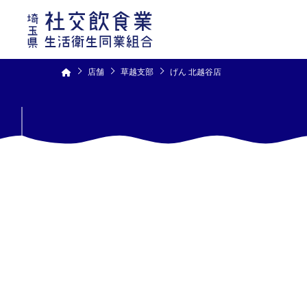
コ
ン
テ
ン
ツ
へ
ス
キ
ッ
プ
店舗
草越支部
げん 北越谷店