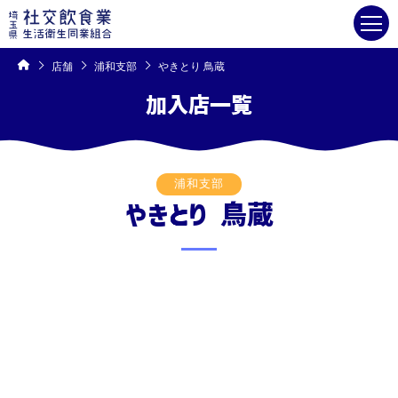
コ
ン
テ
ン
ツ
へ
ス
キ
店舗
浦和支部
やきとり 鳥蔵
ッ
プ
加入店一覧
浦和支部
やきとり 鳥蔵