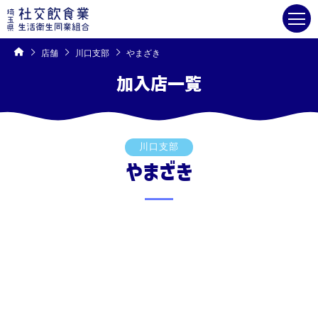
コ
ン
テ
ン
ツ
へ
ス
キ
店舗
川口支部
やまざき
ッ
プ
加入店一覧
川口支部
やまざき