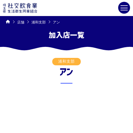
コ
ン
テ
ン
ツ
へ
ス
キ
店舗
浦和支部
アン
ッ
プ
加入店一覧
浦和支部
アン