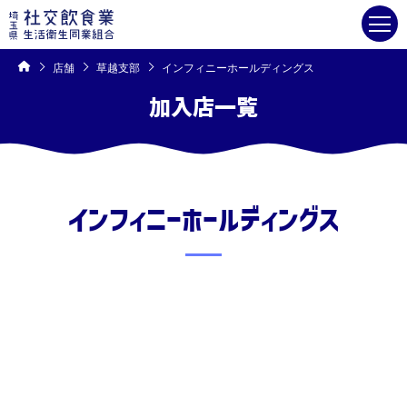
コ
ン
テ
ン
ツ
へ
ス
キ
店舗
草越支部
インフィニーホールディングス
ッ
プ
加入店一覧
草越支部
インフィニーホールディングス