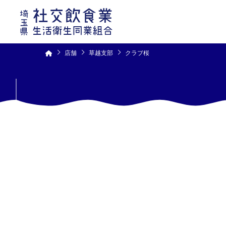
コ
ン
テ
ン
ツ
へ
ス
キ
ッ
プ
店舗
草越支部
クラブ桜