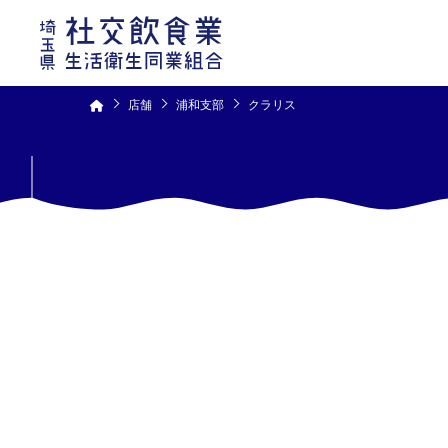
コ
ン
テ
ン
ツ
へ
ス
キ
ッ
プ
店舗
浦和支部
クラリス