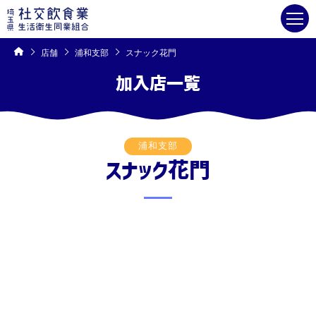
コ
ン
テ
ン
ツ
へ
ス
キ
店舗
浦和支部
スナック花門
ッ
プ
加入店一覧
浦和支部
スナック花門