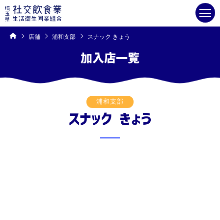
コ
ン
テ
ン
ツ
へ
ス
キ
店舗
浦和支部
スナック きょう
ッ
プ
加入店一覧
浦和支部
スナック きょう