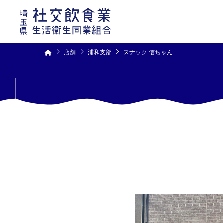
コ
ン
テ
ン
ツ
へ
ス
キ
ッ
プ
店舗
浦和支部
スナック 信ちゃん