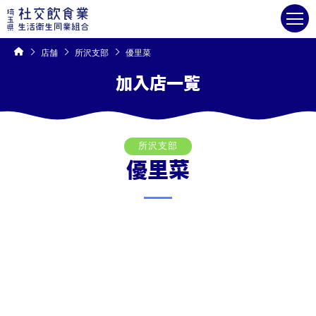
コ
ン
テ
ン
ツ
へ
ス
キ
店舗
所沢支部
優里菜
ッ
プ
加入店一覧
所沢支部
優里菜