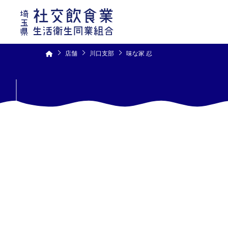
コ
ン
テ
ン
ツ
へ
ス
キ
ッ
プ
店舗
川口支部
味な家 忍