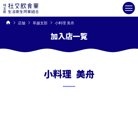
コ
ン
テ
ン
ツ
へ
ス
キ
店舗
草越支部
小料理 美舟
ッ
プ
加入店一覧
草越支部
小料理 美舟