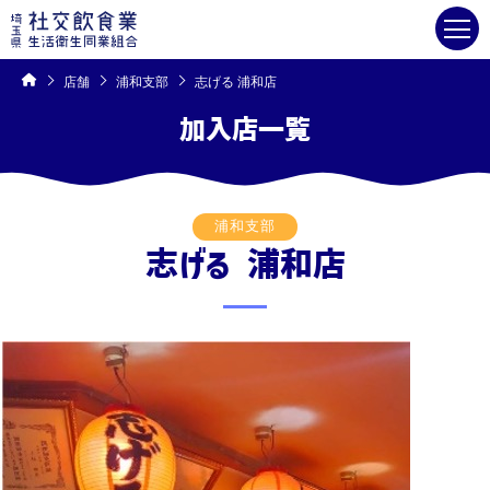
コ
ン
テ
ン
ツ
へ
ス
キ
店舗
浦和支部
志げる 浦和店
ッ
プ
加入店一覧
浦和支部
志げる 浦和店