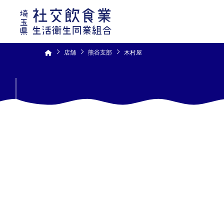
コ
ン
テ
ン
ツ
へ
ス
キ
ッ
プ
店舗
熊谷支部
木村屋