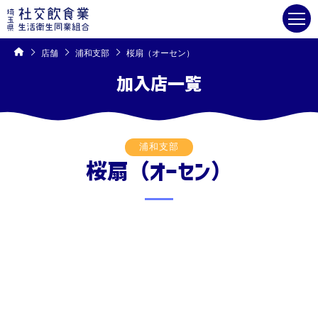
コ
ン
テ
ン
ツ
へ
ス
キ
店舗
浦和支部
桜扇（オーセン）
ッ
プ
加入店一覧
浦和支部
桜扇（オーセン）