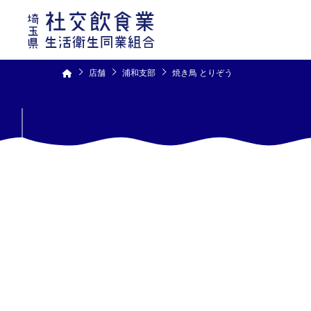
コ
ン
テ
ン
ツ
へ
ス
キ
ッ
プ
店舗
浦和支部
焼き鳥 とりぞう