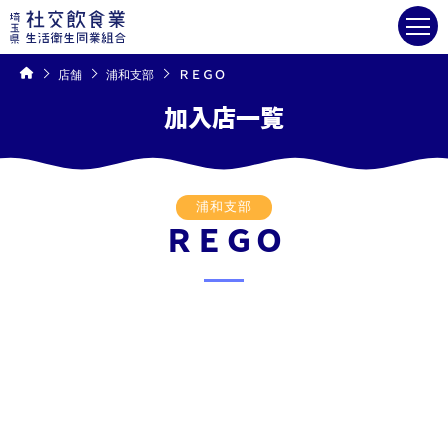
コ
ン
テ
ン
ツ
へ
ス
キ
店舗
浦和支部
ＲＥＧＯ
ッ
プ
加入店一覧
浦和支部
ＲＥＧＯ