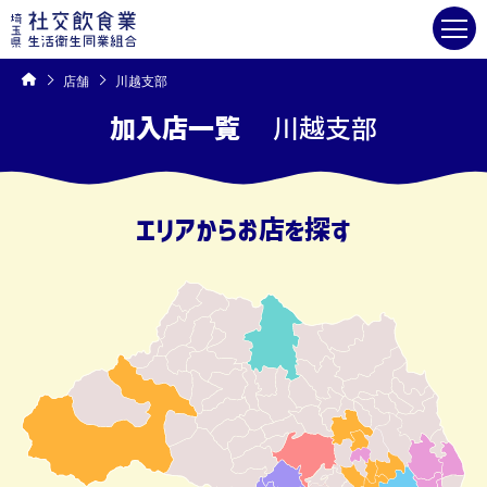
コ
ン
テ
ン
ツ
へ
ス
キ
店舗
川越支部
ッ
プ
加入店一覧
川越支部
エリアからお店を探す