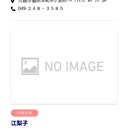
川越市脇田本町9-5 第8ｱｰﾊﾞﾝﾗｲﾌﾋﾞﾙﾁﾞﾝｸﾞ5F
049-２４８－３５８５
川越支部
江梨子