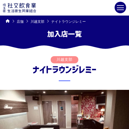
コ
ン
テ
ン
ツ
へ
ス
キ
店舗
川越支部
ナイトラウンジレミー
ッ
プ
加入店一覧
川越支部
ナイトラウンジレミー